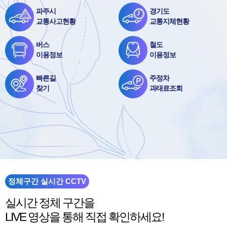
파주시
경기도
교통사고현황
교통지체현황
버스
철도
이용정보
이용정보
빠른길
주정차
찾기
과태료조회
정체구간 실시간 CCTV
실시간 정체 구간을
LIVE 영상을 통해 직접 확인하세요!