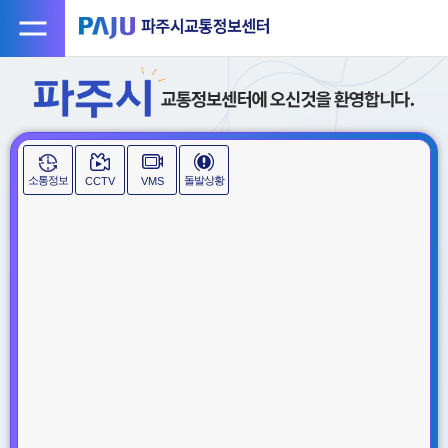
소통정보
돌발상황
CCTV
VMS